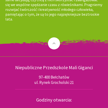
się we wspólne spędzanie czasu z rówieśnikami. Pragniemy
rozwijać twórczość i kreatywność młodego człowieka,
pamiętając o tym, że są to jego najpiękniejsze beztroskie
lata.
keyboard_arrow_up
Niepubliczne Przedszkole Mali Giganci
97-400 Bełchatów
ul. Rynek Grocholski 21
Godziny otwarcia: