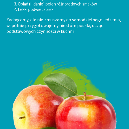
Obiad (II danie) pełen różnorodnych smaków
Lekki podwieczorek
Zachęcamy, ale nie zmuszamy do samodzielnego jedzenia,
wspólnie przygotowujemy niektóre posiłki, ucząc
podstawowych czynności w kuchni.