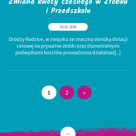
Zmiana kwoty czesnego w Żłobku
i Przedszkolu
03.01.2020
Drodzy Rodzice, w związku ze znaczną obniżką dotacji
celowej na prywatne żłobki oraz diametralnymi
podwyżkami kosztów prowadzenia działalnoś
[...]
1
2
»
keyboard_arrow_up